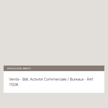
OUR REFERENCES
LAST MINUTE
CONTACT
VAUCLUSE WEST
Vente - Bât. Activité Commerciale / Bureaux - Réf.
11328