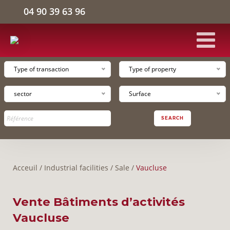
04 90 39 63 96
Type of transaction
Type of property
HOME
sector
Surface
INDUSTRIAL FACILITIES
SEARCH
LOGISTICS WAREHOUSE
Acceuil
/
Industrial facilities
/
Sale
/
Vaucluse
OFFICE SPACE
Vente Bâtiments d’activités
THE COMPANY
Vaucluse