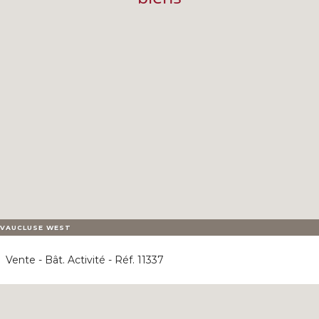
VAUCLUSE WEST
Vente - Bât. Activité - Réf. 11337