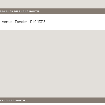
BOUCHES DU RHÔNE NORTH
Vente - Foncier - Réf. 11313
VAUCLUSE SOUTH