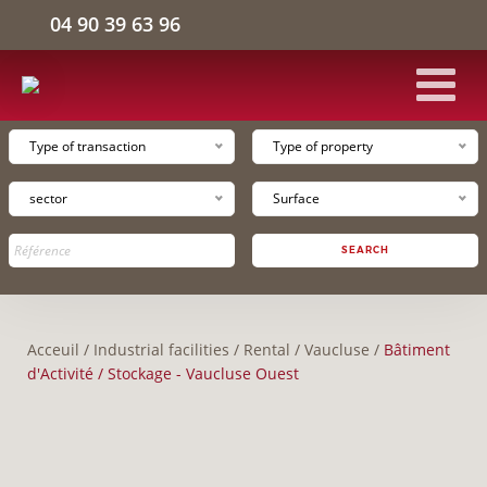
04 90 39 63 96
Type of transaction
Type of property
HOME
sector
Surface
INDUSTRIAL FACILITIES
SEARCH
LOGISTICS WAREHOUSE
Acceuil
/
Industrial facilities
/
Rental
/
Vaucluse
/
Bâtiment
OFFICE SPACE
d'Activité / Stockage - Vaucluse Ouest
THE COMPANY