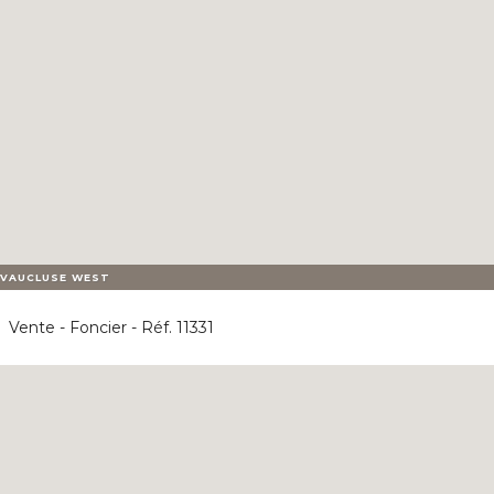
VAUCLUSE WEST
Vente - Foncier - Réf. 11331