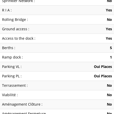
Sprinkler Network :
No
R I A :
Yes
Rolling Bridge :
No
Ground access :
Yes
Access to the dock :
Yes
Berths :
5
Ramp dock :
1
Parking VL :
Oui Places
Parking PL :
Oui Places
Terrassement :
No
Viabilité :
No
Aménagement Clôture :
No
Aménagement Fermeture
No