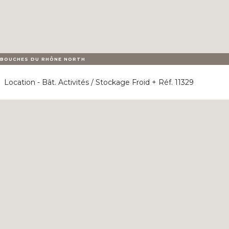
BOUCHES DU RHÔNE NORTH
Location - Bât. Activités / Stockage Froid + Réf. 11329