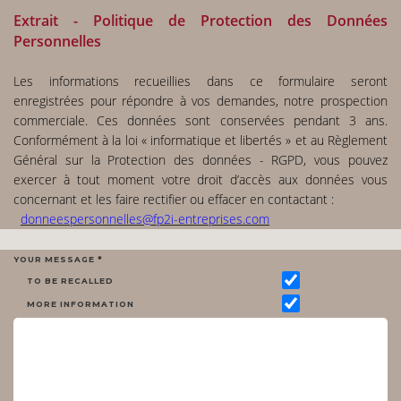
Extrait - Politique de Protection des Données
Personnelles
Les informations recueillies dans ce formulaire seront
enregistrées pour répondre à vos demandes, notre prospection
commerciale. Ces données sont conservées pendant 3 ans.
Conformément à la loi « informatique et libertés » et au Règlement
Général sur la Protection des données - RGPD, vous pouvez
exercer à tout moment votre droit d’accès aux données vous
concernant et les faire rectifier ou effacer en contactant :
donneespersonnelles@fp2i-entreprises.com
YOUR MESSAGE *
TO BE RECALLED
MORE INFORMATION