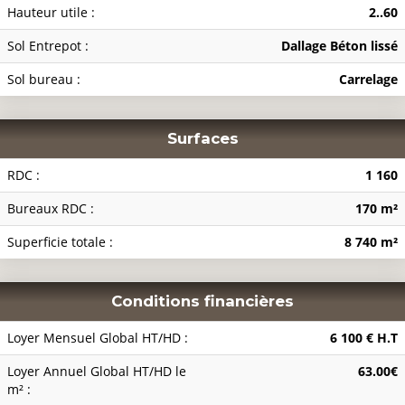
Hauteur utile :
2..60
Sol Entrepot :
Dallage Béton lissé
Sol bureau :
Carrelage
Surfaces
RDC :
1 160
Bureaux RDC :
170 m²
Superficie totale :
8 740 m²
Conditions financières
Loyer Mensuel Global HT/HD :
6 100 € H.T
Loyer Annuel Global HT/HD le
63.00€
m² :