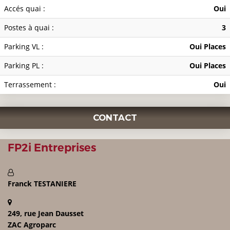
Accés quai :
Oui
Postes à quai :
3
Parking VL :
Oui Places
Parking PL :
Oui Places
Terrassement :
Oui
CONTACT
FP2i Entreprises
Franck TESTANIERE
249, rue Jean Dausset
ZAC Agroparc