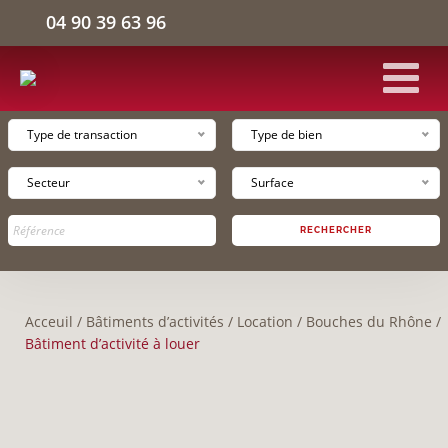
04 90 39 63 96
Type de transaction
Type de bien
ACCUEIL
Secteur
Surface
BÂTIMENTS D'ACTIVITÉS
RECHERCHER
ENTREPÔTS LOGISTIQUES
Acceuil
/
Bâtiments d’activités
/
Location
/
Bouches du Rhône
/
BUREAUX
Bâtiment d’activité à louer
L'ENTREPRISE