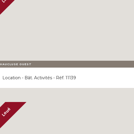
VAUCLUSE OUEST
Location - Bât. Activités - Réf. 11139