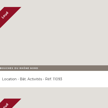
BOUCHES DU RHÔNE NORD
Location - Bât. Activités - Réf. 11093