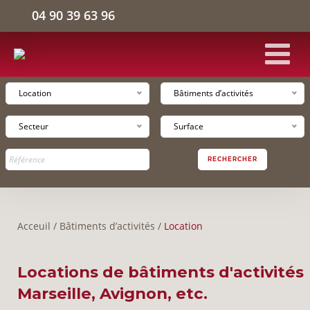
04 90 39 63 96
Location
Bâtiments d’activités
ACCUEIL
Secteur
Surface
BÂTIMENTS D'ACTIVITÉS
RECHERCHER
ENTREPÔTS LOGISTIQUES
Acceuil
/
Bâtiments d’activités
/
Location
BUREAUX
Locations de bâtiments d'activités
L'ENTREPRISE
Marseille, Avignon, etc.