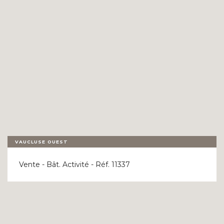
NOS RÉFÉRENCES
FLASH INFOS
CONTACT
VAUCLUSE OUEST
Vente - Bât. Activité - Réf. 11337