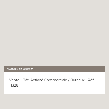
NOS RÉFÉRENCES
FLASH INFOS
CONTACT
VAUCLUSE OUEST
Vente - Bât. Activité Commerciale / Bureaux - Réf.
11328