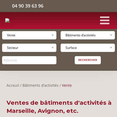
04 90 39 63 96
Vente
Bâtiments d’activités
ACCUEIL
Secteur
Surface
BÂTIMENTS D'ACTIVITÉS
RECHERCHER
ENTREPÔTS LOGISTIQUES
Acceuil
/
Bâtiments d’activités
/
Vente
BUREAUX
Ventes de bâtiments d'activités à
L'ENTREPRISE
Marseille, Avignon, etc.