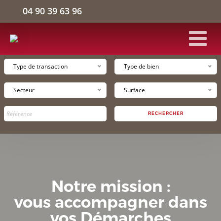
04 90 39 63 96
Type de transaction
Type de bien
ACCUEIL
Secteur
Surface
BÂTIMENTS D'ACTIVITÉS
RECHERCHER
ENTREPÔTS LOGISTIQUES
BUREAUX
Notre mission :
L'ENTREPRISE
vous accompagner dans
vos Démarches