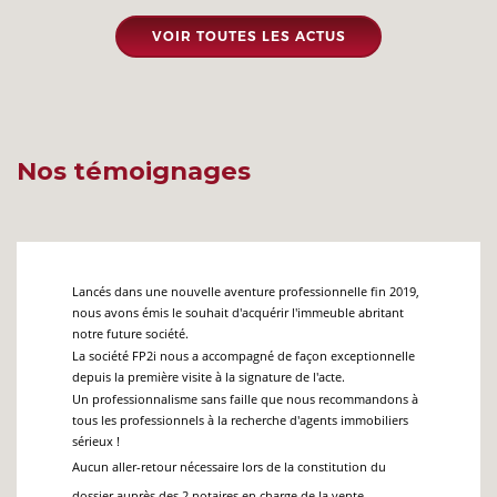
VOIR TOUTES LES ACTUS
Nos témoignages
Lancés dans une nouvelle aventure professionnelle fin 2019,
Monsie
nous avons émis le souhait d'acquérir l'immeuble abritant
notre future société.
ir sans
Permet
La société FP2i nous a accompagné de façon exceptionnelle
et une
entrep
depuis la première visite à la signature de l'acte.
Nous t
Un professionnalisme sans faille que nous recommandons à
pliqués
votre 
tous les professionnels à la recherche d'agents immobiliers
ltés qui
rencon
sérieux !
Si dan
de pour
manque
Aucun aller-retour nécessaire lors de la constitution du
dossier auprès des 2 notaires en charge de la vente.