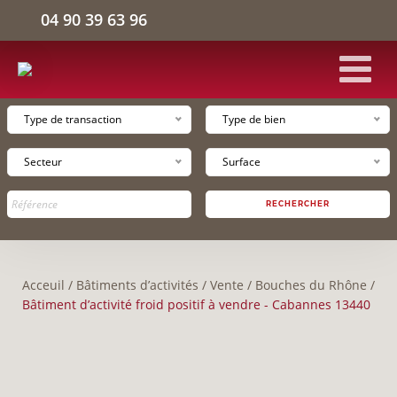
04 90 39 63 96
Type de transaction
Type de bien
ACCUEIL
Secteur
Surface
BÂTIMENTS D'ACTIVITÉS
RECHERCHER
ENTREPÔTS LOGISTIQUES
Acceuil
/
Bâtiments d’activités
/
Vente
/
Bouches du Rhône
/
BUREAUX
Bâtiment d’activité froid positif à vendre - Cabannes 13440
L'ENTREPRISE