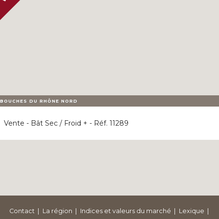
BOUCHES DU RHÔNE NORD
Vente - Bât Sec / Froid + - Réf. 11289
Contact
La région
Indices et valeurs du marché
Lexique