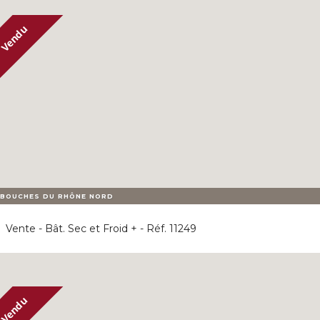
BOUCHES DU RHÔNE NORD
Vente - Bât. Sec et Froid + - Réf. 11249