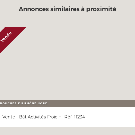
Annonces similaires à proximité
BOUCHES DU RHÔNE NORD
Vente - Bât Activités Froid +- Réf. 11234