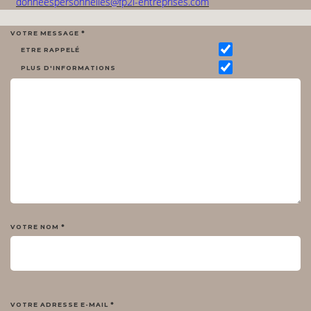
donneespersonnelles@fp2i-entreprises.com
VOTRE MESSAGE *
ETRE RAPPELÉ
PLUS D'INFORMATIONS
VOTRE NOM *
VOTRE ADRESSE E-MAIL *