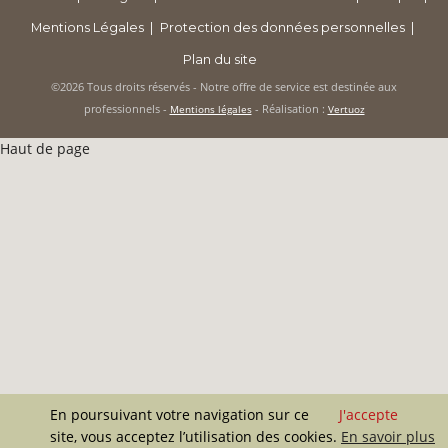
NOS RÉFÉRENCES
Mentions Légales
Protection des données personnelles
Plan du site
FLASH INFOS
©2026 Tous droits réservés - Notre offre de service est destinée aux
professionnels -
- Réalisation :
Mentions légales
Vertuoz
CONTACT
Haut de page
En poursuivant votre navigation sur ce
J'accepte
site, vous acceptez l’utilisation des cookies.
En savoir plus