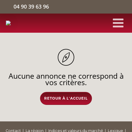
04 90 39 63 96
ACCUEIL
BÂTIMENTS D'ACTIVITÉS
Aucune annonce ne correspond à
ENTREPÔTS LOGISTIQUES
vos critères.
BUREAUX
RETOUR À L'ACCUEIL
L'ENTREPRISE
Contact
La région
Indices et valeurs du marché
Lexique