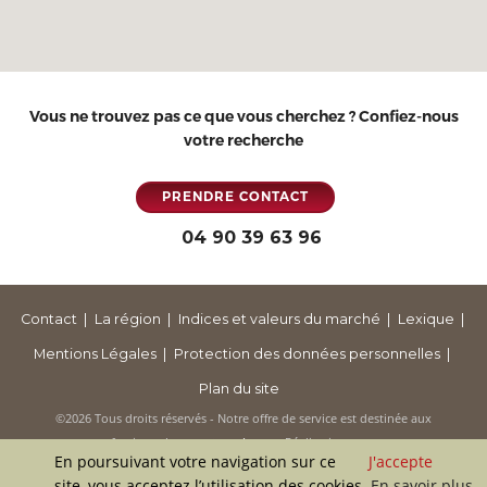
Vous ne trouvez pas ce que vous cherchez ? Confiez-nous
votre recherche
PRENDRE CONTACT
04 90 39 63 96
Contact
La région
Indices et valeurs du marché
Lexique
Mentions Légales
Protection des données personnelles
Plan du site
©2026 Tous droits réservés - Notre offre de service est destinée aux
professionnels -
- Réalisation :
Mentions légales
Vertuoz
En poursuivant votre navigation sur ce
J'accepte
site, vous acceptez l’utilisation des cookies.
En savoir plus
Haut de page