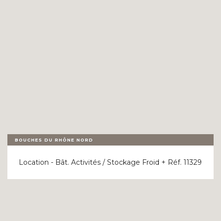
NOS RÉFÉRENCES
FLASH INFOS
CONTACT
BOUCHES DU RHÔNE NORD
Location - Bât. Activités / Stockage Froid + Réf. 11329