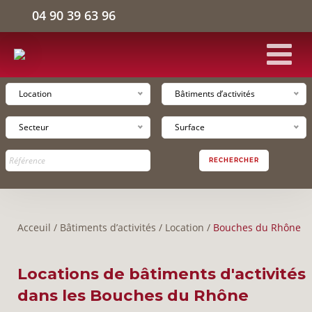
04 90 39 63 96
Location
Bâtiments d’activités
ACCUEIL
Secteur
Surface
BÂTIMENTS D'ACTIVITÉS
RECHERCHER
ENTREPÔTS LOGISTIQUES
Acceuil
/
Bâtiments d’activités
/
Location
/
Bouches du Rhône
BUREAUX
Locations de bâtiments d'activités
L'ENTREPRISE
dans les Bouches du Rhône